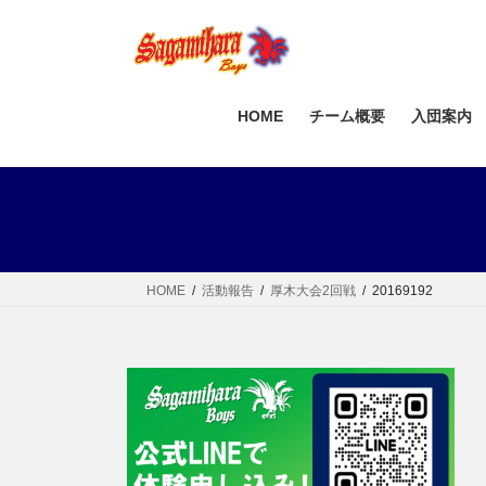
コ
ナ
ン
ビ
テ
ゲ
ン
ー
ツ
シ
HOME
チーム概要
入団案内
へ
ョ
ス
ン
キ
に
ッ
移
プ
動
HOME
活動報告
厚木大会2回戦
20169192