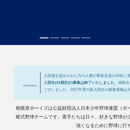
入団届を提出された方の人数が募集定員の18名に達し
入団生(41期生)の募集は終了いたしました
。体験会
Information
ございました。2027年度の新入団生の募集情報は1
相模原ボーイズは公益財団法人日本少年野球連盟（ボ
硬式野球チームです。選手たちは日々、好きな野球が
強くなるために野球に打