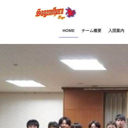
コ
ナ
ン
ビ
テ
ゲ
ン
ー
ツ
シ
HOME
チーム概要
入団案内
へ
ョ
ス
ン
キ
に
ッ
移
プ
動