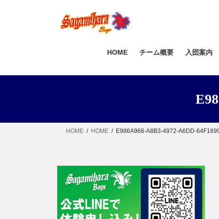
コ
ナ
ン
ビ
テ
ゲ
ン
ー
ツ
シ
HOME
チーム概要
入団案内
へ
ョ
ス
ン
キ
に
E98
ッ
移
プ
動
HOME
HOME
E986A968-A8B3-4972-A6DD-64F169