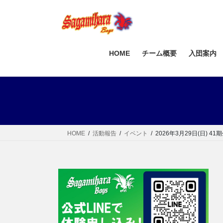
コ
ナ
ン
ビ
テ
ゲ
ン
ー
ツ
シ
HOME
チーム概要
入団案内
へ
ョ
ス
ン
キ
に
ッ
移
プ
動
HOME
活動報告
イベント
2026年3月29日(日) 